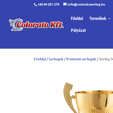
+36 94 331 270
info@coloratoserleg.hu
Főoldal
Termékek
Pályázat
Főoldal
/
Serlegek
/
Prémium serlegek
/ Serleg 