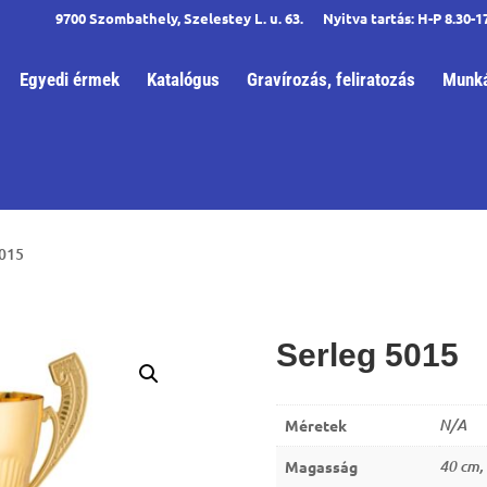
9700 Szombathely, Szelestey L. u. 63.
Nyitva tartás: H-P 8.30-1
Egyedi érmek
Katalógus
Gravírozás, feliratozás
Munká
5015
Serleg 5015
Méretek
N/A
Magasság
40 cm,