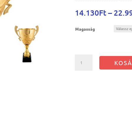
14.130
Ft
–
22.9
Magasság
Serleg
KOSÁ
5015
mennyiség