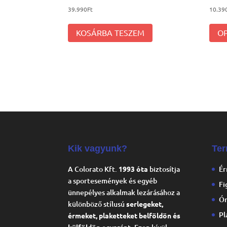
39.990
Ft
10.39
KOSÁRBA TESZEM
O
Kik vagyunk?
Ter
A Colorato Kft.
1993 óta
biztosítja
É
a sportesemények és egyéb
Fi
ünnepélyes alkalmak lezárásához a
Ón
különböző stílusú
serlegeket,
Pl
érmeket, plaketteket belföldön és