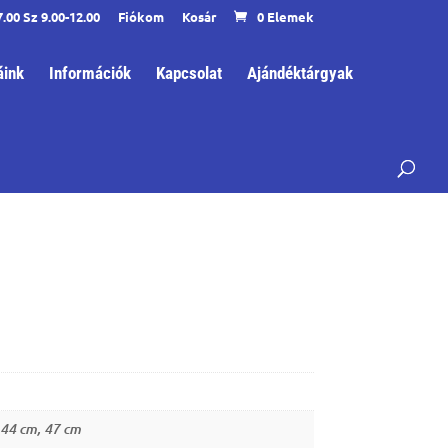
7.00 Sz 9.00-12.00
Fiókom
Kosár
0 Elemek
ink
Információk
Kapcsolat
Ajándéktárgyak
 44 cm, 47 cm